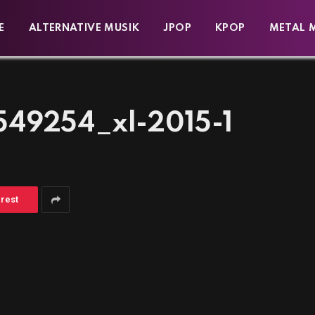
E
ALTERNATIVE MUSIK
JPOP
KPOP
METAL 
549254_xl-2015-1
erest