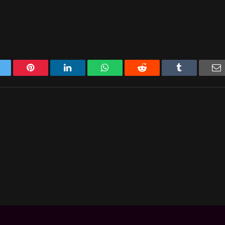
Twitter
Pinterest
LinkedIn
WhatsApp
Reddit
Tumblr
E