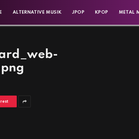
E
ALTERNATIVE MUSIK
JPOP
KPOP
METAL 
oard_web-
.png
erest