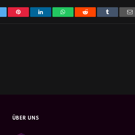
Twitter
Pinterest
LinkedIn
WhatsApp
Reddit
Tumblr
E
ÜBER UNS