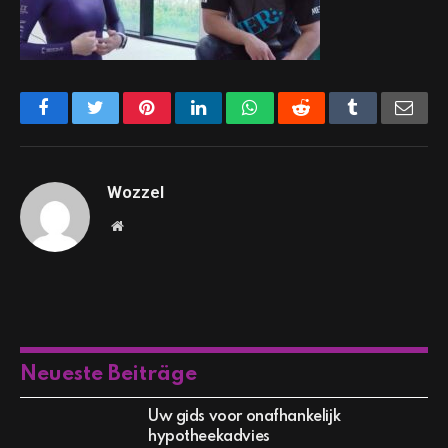
Facebook
Twitter
Pinterest
LinkedIn
WhatsApp
Reddit
Tumblr
Emai
Wozzel
Website
Neueste Beiträge
Uw gids voor onafhankelijk
hypotheekadvies