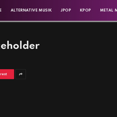
E
ALTERNATIVE MUSIK
JPOP
KPOP
METAL 
eholder
erest