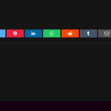
Twitter
Pinterest
LinkedIn
WhatsApp
Reddit
Tumblr
E