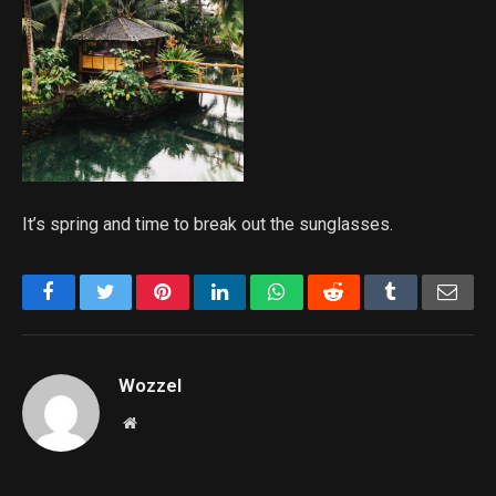
It’s spring and time to break out the sunglasses.
Facebook
Twitter
Pinterest
LinkedIn
WhatsApp
Reddit
Tumblr
Emai
Wozzel
Website