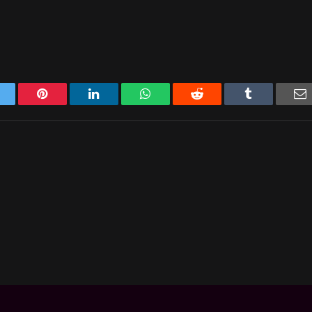
Twitter
Pinterest
LinkedIn
WhatsApp
Reddit
Tumblr
E