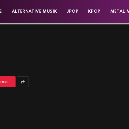
E
ALTERNATIVE MUSIK
JPOP
KPOP
METAL 
erest