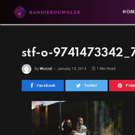
HOM
stf-o-9741473342
By
Wozzel
January 14, 2014
1 Min Read
Facebook
Twitter
Pint