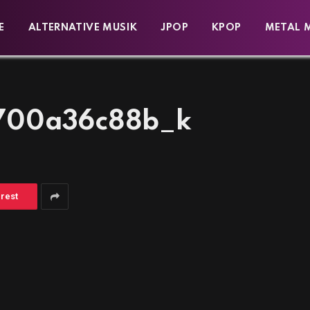
E
ALTERNATIVE MUSIK
JPOP
KPOP
METAL 
_700a36c88b_k
erest