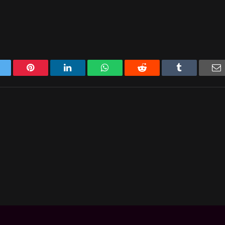
Twitter
Pinterest
LinkedIn
WhatsApp
Reddit
Tumblr
E