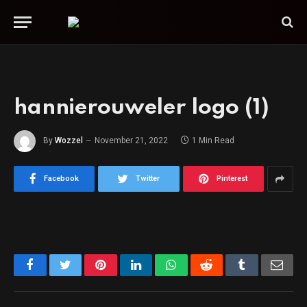
hannierouweler logo (1)
By
Wozzel
November 21, 2022
1 Min Read
Facebook
Twitter
Pinterest
Facebook
Twitter
Pinterest
LinkedIn
WhatsApp
Reddit
Tumblr
Emai