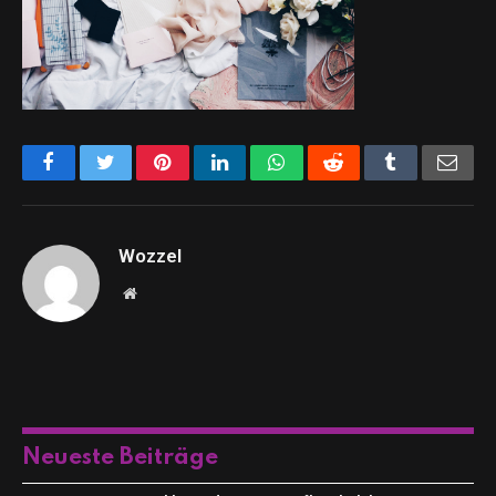
Facebook
Twitter
Pinterest
LinkedIn
WhatsApp
Reddit
Tumblr
Emai
Wozzel
Website
Neueste Beiträge