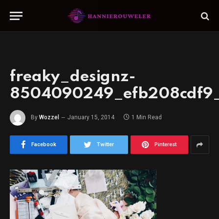
freaky_designz-
8504090249_efb208cdf9
By
Wozzel
January 15, 2014
1 Min Read
Facebook
Twitter
Pinterest