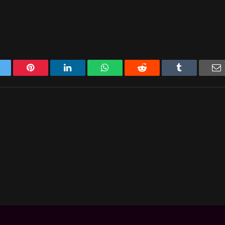
Twitter
Pinterest
LinkedIn
WhatsApp
Reddit
Tumblr
E