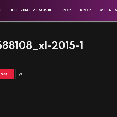
E
ALTERNATIVE MUSIK
JPOP
KPOP
METAL 
688108_xl-2015-1
erest