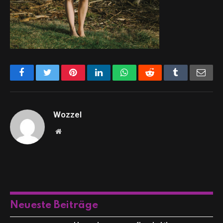
Facebook
Twitter
Pinterest
LinkedIn
WhatsApp
Reddit
Tumblr
Emai
Wozzel
Website
Neueste Beiträge