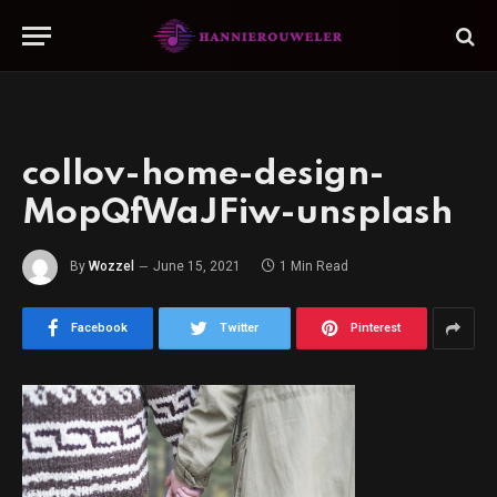
collov-home-design-
MopQfWaJFiw-unsplash
By
Wozzel
June 15, 2021
1 Min Read
Facebook
Twitter
Pinterest