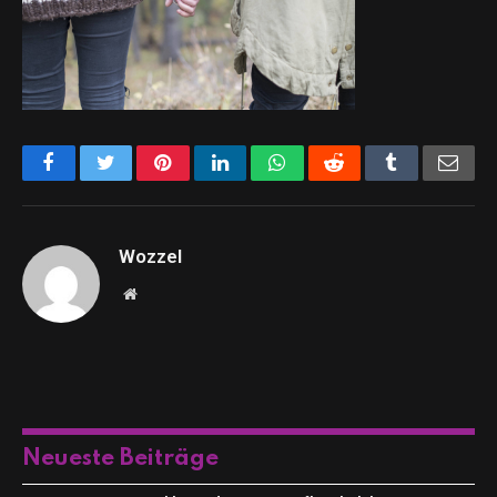
Facebook
Twitter
Pinterest
LinkedIn
WhatsApp
Reddit
Tumblr
Emai
Wozzel
Website
Neueste Beiträge