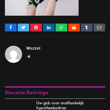
Facebook
Twitter
Pinterest
LinkedIn
WhatsApp
Reddit
Tumblr
Emai
Wozzel
Website
Neueste Beiträge
Uw gids voor onafhankelijk
hypotheekadvies