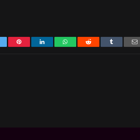
Twitter
Pinterest
LinkedIn
WhatsApp
Reddit
Tumblr
E