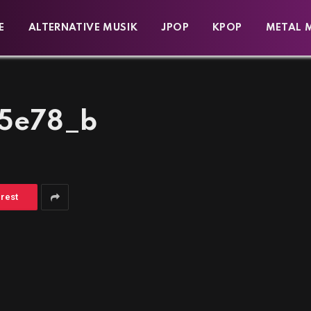
E
ALTERNATIVE MUSIK
JPOP
KPOP
METAL 
5e78_b
erest