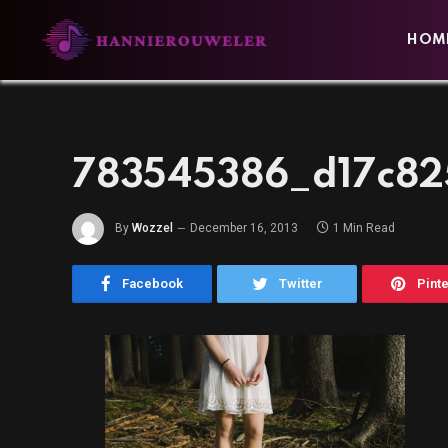
HOM
783545386_d17c82
By
Wozzel
December 16, 2013
1 Min Read
Facebook
Twitter
Pint