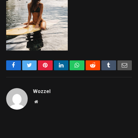
Facebook
Twitter
Pinterest
LinkedIn
WhatsApp
Reddit
Tumblr
Emai
Wozzel
Website