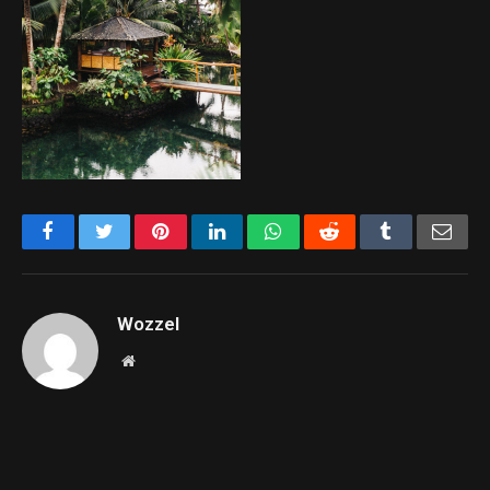
Facebook
Twitter
Pinterest
LinkedIn
WhatsApp
Reddit
Tumblr
Emai
Wozzel
Website