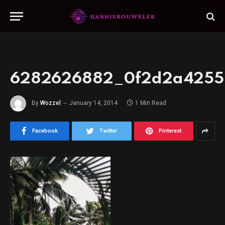
6282626882_0f2d2a4255
By
Wozzel
January 14, 2014
1 Min Read
Facebook
Twitter
Pinterest