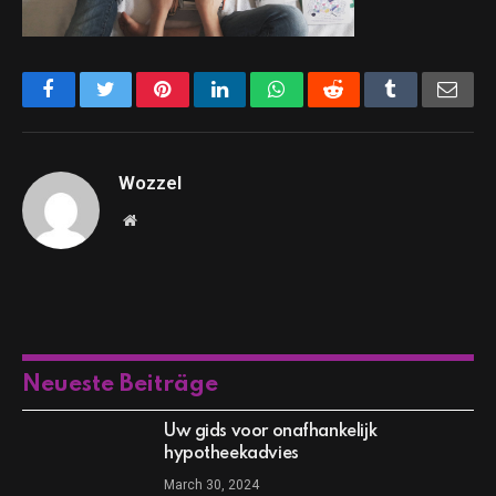
Facebook
Twitter
Pinterest
LinkedIn
WhatsApp
Reddit
Tumblr
Emai
Wozzel
Website
Neueste Beiträge
Uw gids voor onafhankelijk
hypotheekadvies
March 30, 2024