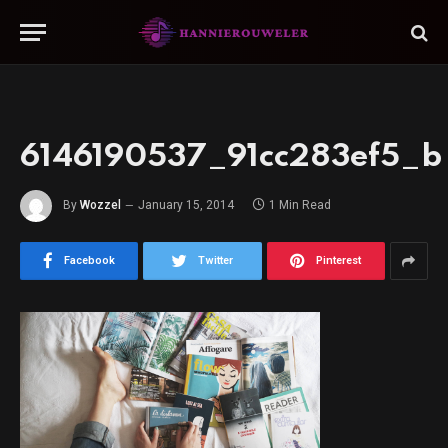
6146190537_91cc283ef5_b
By
Wozzel
January 15, 2014
1 Min Read
Facebook
Twitter
Pinterest