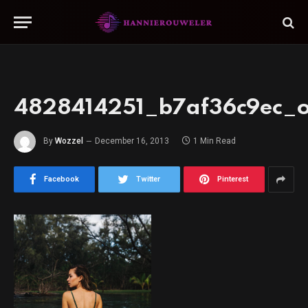
4828414251_b7af36c9ec_
By
Wozzel
December 16, 2013
1 Min Read
Facebook
Twitter
Pinterest