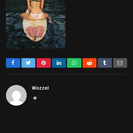
Facebook
Twitter
Pinterest
LinkedIn
WhatsApp
Reddit
Tumblr
Emai
Wozzel
Website