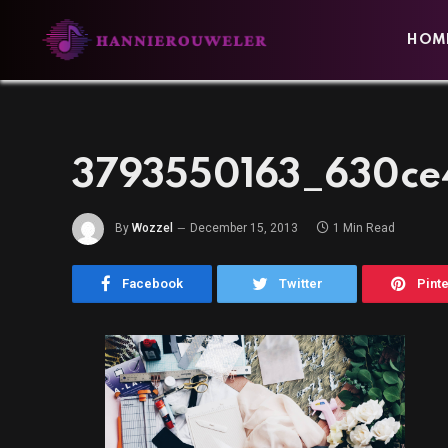
HOM
3793550163_630ce
By
Wozzel
December 15, 2013
1 Min Read
Facebook
Twitter
Pint