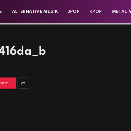
E
ALTERNATIVE MUSIK
JPOP
KPOP
METAL 
416da_b
erest