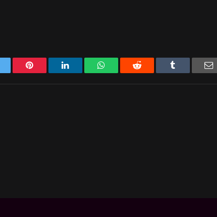
Twitter
Pinterest
LinkedIn
WhatsApp
Reddit
Tumblr
E