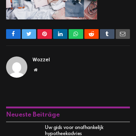
Facebook
Twitter
Pinterest
LinkedIn
WhatsApp
Reddit
Tumblr
Emai
Wozzel
Website
Neueste Beiträge
Uw gids voor onafhankelijk
hypotheekadvies