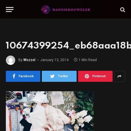
10674399254_eb68aaa18
By
Wozzel
January 13, 2014
1 Min Read
Facebook
Twitter
Pinterest